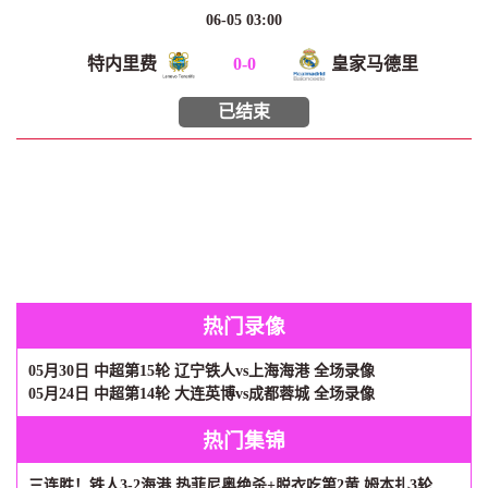
06-05 03:00
特内里费
0
-
0
皇家马德里
已结束
热门录像
05月30日 中超第15轮 辽宁铁人vs上海海港 全场录像
05月24日 中超第14轮 大连英博vs成都蓉城 全场录像
热门集锦
三连胜！铁人3-2海港 热菲尼奥绝杀+脱衣吃第2黄 姆本扎3轮轰6球