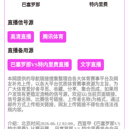
特内里费
巴塞罗那
直播信号源
高清直播
腾讯体育
直播备用源
巴塞罗那VS特内里费直播
文字直播
本网提供的导航链接搜集整理自各大体育赛事平台及网
友补充上传，以各大平台优质体育赛事资源为主旨，为
广大体育爱好者寻觅、收藏、分享、集合而成，如果用
户发现有更稳定流畅的信号源，欢迎以(当前页面链接、
信号源名称、比赛信号链接、上传者名称)为格式，通过
邮件方式上传相关链接，网友上传链接不得包含违法违
规内容。
介绍：北京时间2026-06-12 02:00，西篮甲《巴塞罗那VS
特内里费》比赛开赛， 巴塞罗那 VS 特内里费将会在开