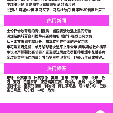
中超第14轮 青岛海牛vs重庆铜梁龙 精彩片段
2连败！蓉城0-2英博 马莱莱、马马杜破门 英博近5轮首胜升第二
热门新闻
土伦杯惨败背后的青训困局：当国青溃败遇上民间奇迹
深圳新鹏城夏窗引援静待新帅拍板 后防补强成当务之急
从日本弃将到中超队长：邦本宜裕在中国的涅槃之路
申花陷五月危机：单月输球场次追平上季全年 间歇期成救命稻草
争议哨声撕裂比赛节奏？麦麦提江两度吹罚杨帅引爆申花替补席
金玟哉留守拜仁内幕：甘当第三中卫背后，1700万年薪成关键砝码
热门标签
足球
比赛集锦
比赛录像
英超
意甲
西甲
德甲
法甲
欧
冠
亚冠
巴塞罗那
亚冠精英联赛
阿森纳
曼城
尤文图斯
国际米兰
皇家马德里
利物浦
拜仁慕尼黑
纽卡斯尔联
巴黎
圣日耳曼
切尔西
中超
热刺