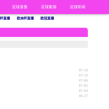
足球录像
足球集锦
足球新闻
杯直播
欧洲杯直播
欧冠直播
07-19
07-19
07-06
07-05
07-04
06-27