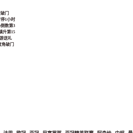
政破门
暂停1小时
仍倒数第3
镇升第15
梦游送礼
度角破门