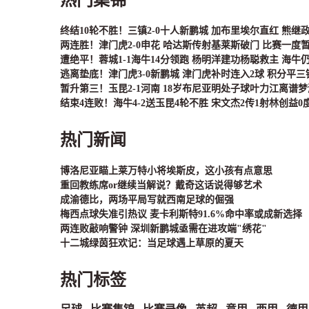
终结10轮不胜！三镇2-0十人新鹏城 加布里埃尔直红 熊继
两连胜！津门虎2-0申花 哈达斯传射基莱斯破门 比赛一度
遭绝平！蓉城1-1海牛14分领跑 杨明洋建功杨聪救主 海牛
逃离垫底！津门虎3-0新鹏城 津门虎补时连入2球 积分平三
暂升第三！玉昆2-1河南 18岁布尼亚明处子球叶力江离谱
结束4连败！海牛4-2送玉昆4轮不胜 宋文杰2传1射林创益0
热门新闻
博洛尼亚瞄上莱万特小将埃斯皮，这小孩有点意思
重回教练席or继续当解说？戴奇这话说得够艺术
成渝德比，两场平局写就西南足球的倔强
梅西点球失准引热议 麦卡利斯特91.6%命中率或成新选择
两连败敲响警钟 深圳新鹏城亟需在进攻端"绣花"
十二城绿茵狂欢记：当足球遇上草原的夏天
热门标签