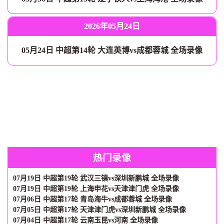
2026年05月24日
05月24日 中超第14轮 大连英博vs成都蓉城 全场录像
热门录像
07月19日 中超第19轮 武汉三镇vs深圳新鹏城 全场录像
07月19日 中超第19轮 上海申花vs天津津门虎 全场录像
07月06日 中超第17轮 青岛海牛vs成都蓉城 全场录像
07月05日 中超第17轮 天津津门虎vs深圳新鹏城 全场录像
07月04日 中超第17轮 云南玉昆vs河南 全场录像