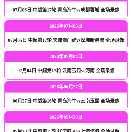
07月06日 中超第17轮 青岛海牛vs成都蓉城 全场录像
2026年07月05日
07月05日 中超第17轮 天津津门虎vs深圳新鹏城 全场录像
2026年07月04日
07月04日 中超第17轮 云南玉昆vs河南 全场录像
2026年06月27日
06月27日 中超第16轮 青岛海牛vs云南玉昆 全场录像
2026年05月30日
05月30日 中超第15轮 辽宁铁人vs上海海港 全场录像