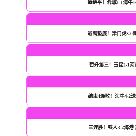
遭绝平！蓉城1-1海牛
逃离垫底！津门虎3-0
暂升第三！玉昆2-1
结束4连败！海牛4-2
三连胜！铁人3-2海港