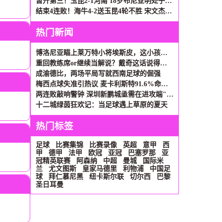
暂升第三！玉昆2-1河南 18岁布尼亚明处子球叶力江离谱梦游送礼
结束4连败！海牛4-2送玉昆4轮不胜 宋文杰2传1射林创益0度角破门
热门新闻
博洛尼亚瞄上莱万特小将埃斯皮，这小孩有点意思
重回教练席or继续当解说？戴奇这话说得够艺术
成渝德比，两场平局写就西南足球的倔强
梅西点球失准引热议 麦卡利斯特91.6%命中率或成新选择
两连败敲响警钟 深圳新鹏城亟需在进攻端"绣花"
十二城绿茵狂欢记：当足球遇上草原的夏天
热门标签
足球
比赛集锦
比赛录像
英超
意甲
西
甲
德甲
法甲
欧冠
亚冠
巴塞罗那
亚
冠精英联赛
阿森纳
中超
曼城
国际米
兰
尤文图斯
皇家马德里
利物浦
中国足
球
拜仁慕尼黑
纽卡斯尔联
切尔西
巴黎
圣日耳曼