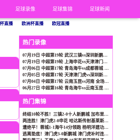
足球录像
足球集锦
足球新闻
杯直播
欧洲杯直播
欧冠直播
热门录像
07月19日 中超第19轮 武汉三镇vs深圳新鹏城 全场录像
07月19日 中超第19轮 上海申花vs天津津门虎 全场录像
07月06日 中超第17轮 青岛海牛vs成都蓉城 全场录像
07月05日 中超第17轮 天津津门虎vs深圳新鹏城 全场录像
07月04日 中超第17轮 云南玉昆vs河南 全场录像
06月27日 中超第16轮 青岛海牛vs云南玉昆 全场录像
热门集锦
终结10轮不胜！三镇2-0十人新鹏城 加布里埃尔直红 熊继政破门
两连胜！津门虎2-0申花 哈达斯传射基莱斯破门 比赛一度暂停1小时
遭绝平！蓉城1-1海牛14分领跑 杨明洋建功杨聪救主 海牛仍倒数第3
逃离垫底！津门虎3-0新鹏城 津门虎补时连入2球 积分平三镇升第15