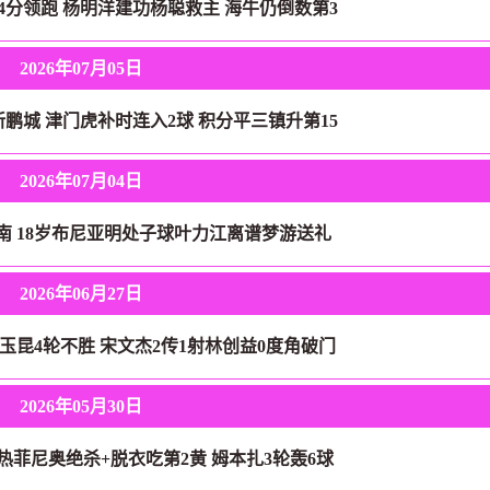
14分领跑 杨明洋建功杨聪救主 海牛仍倒数第3
2026年07月05日
新鹏城 津门虎补时连入2球 积分平三镇升第15
2026年07月04日
河南 18岁布尼亚明处子球叶力江离谱梦游送礼
2026年06月27日
送玉昆4轮不胜 宋文杰2传1射林创益0度角破门
2026年05月30日
 热菲尼奥绝杀+脱衣吃第2黄 姆本扎3轮轰6球