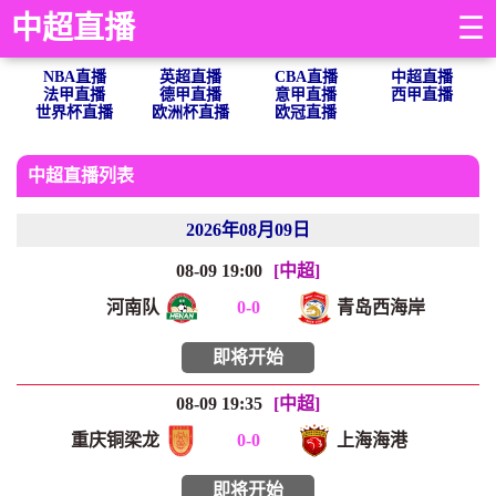
中超直播
☰
NBA直播
英超直播
CBA直播
中超直播
法甲直播
德甲直播
意甲直播
西甲直播
世界杯直播
欧洲杯直播
欧冠直播
中超直播列表
2026年08月09日
08-09 19:00
[中超]
河南队
0
-
0
青岛西海岸
即将开始
08-09 19:35
[中超]
重庆铜梁龙
0
-
0
上海海港
即将开始