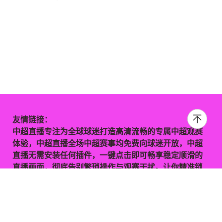
友情链接：
中超直播专注为全球球迷打造高清流畅的专属中超观赛
体验，中超直播全场中超赛事均免费向球迷开放，中超
直播无需安装任何插件，一键点击即可畅享稳定顺滑的
直播画面，彻底告别繁琐操作与观赛干扰。让你精准锁
定每一场比赛关键对决，沉浸式享受高效、顺畅的专属
看球体验，尽情感受中超比赛的热血与魅力。本站所有
直播及视频资源均由网友分享，仅跳转至第三方网站进
行播放。