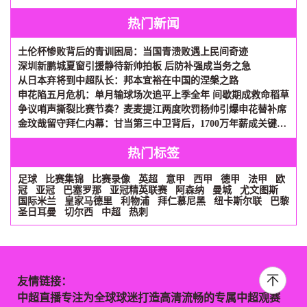
热门新闻
土伦杯惨败背后的青训困局：当国青溃败遇上民间奇迹
深圳新鹏城夏窗引援静待新帅拍板 后防补强成当务之急
从日本弃将到中超队长：邦本宜裕在中国的涅槃之路
申花陷五月危机：单月输球场次追平上季全年 间歇期成救命稻草
争议哨声撕裂比赛节奏？麦麦提江两度吹罚杨帅引爆申花替补席
金玟哉留守拜仁内幕：甘当第三中卫背后，1700万年薪成关键砝码
热门标签
足球
比赛集锦
比赛录像
英超
意甲
西甲
德甲
法甲
欧
冠
亚冠
巴塞罗那
亚冠精英联赛
阿森纳
曼城
尤文图斯
国际米兰
皇家马德里
利物浦
拜仁慕尼黑
纽卡斯尔联
巴黎
圣日耳曼
切尔西
中超
热刺
友情链接：
中超直播专注为全球球迷打造高清流畅的专属中超观赛