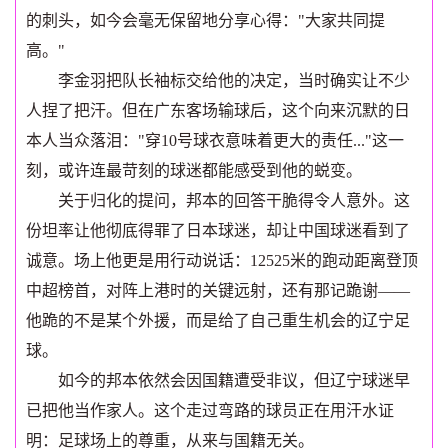
的刺头，如今会毫无保留地分享心得："大家共同提
高。"
李金羽把队长袖标交给他的决定，当时确实让不少
人捏了把汗。但在广东客场输球后，这个向来沉默的日
本人当众落泪："穿10号球衣意味着更大的责任..."这一
刻，或许连最苛刻的球迷都能感受到他的蜕变。
关于归化的提问，邦本的回答干脆得令人意外。这
份坦率让他彻底得罪了日本球迷，却让中国球迷看到了
诚意。场上他更是用行动说话：12525米的跑动距离登顶
中超榜首，对阵上港时的关键远射，还有那记跪谢——
他跪的不是某个外援，而是给了自己重生机会的辽宁足
球。
如今的邦本依然会因国籍遭受非议，但辽宁球迷早
已把他当作家人。这个走过弯路的球员正在用汗水证
明：足球场上的尊重，从来与国籍无关。