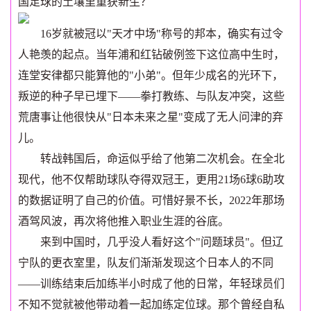
国足球的土壤里重获新生？
16岁就被冠以"天才中场"称号的邦本，确实有过令
人艳羡的起点。当年浦和红钻破例签下这位高中生时，
连堂安律都只能算他的"小弟"。但年少成名的光环下，
叛逆的种子早已埋下——拳打教练、与队友冲突，这些
荒唐事让他很快从"日本未来之星"变成了无人问津的弃
儿。
转战韩国后，命运似乎给了他第二次机会。在全北
现代，他不仅帮助球队夺得双冠王，更用21场6球6助攻
的数据证明了自己的价值。可惜好景不长，2022年那场
酒驾风波，再次将他推入职业生涯的谷底。
来到中国时，几乎没人看好这个"问题球员"。但辽
宁队的更衣室里，队友们渐渐发现这个日本人的不同
——训练结束后加练半小时成了他的日常，年轻球员们
不知不觉就被他带动着一起加练定位球。那个曾经自私