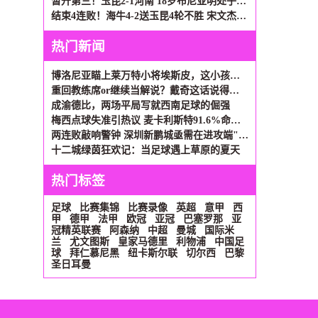
暂升第三！玉昆2-1河南 18岁布尼亚明处子球叶力江离谱梦游送礼
结束4连败！海牛4-2送玉昆4轮不胜 宋文杰2传1射林创益0度角破门
热门新闻
博洛尼亚瞄上莱万特小将埃斯皮，这小孩有点意思
重回教练席or继续当解说？戴奇这话说得够艺术
成渝德比，两场平局写就西南足球的倔强
梅西点球失准引热议 麦卡利斯特91.6%命中率或成新选择
两连败敲响警钟 深圳新鹏城亟需在进攻端"绣花"
十二城绿茵狂欢记：当足球遇上草原的夏天
热门标签
足球
比赛集锦
比赛录像
英超
意甲
西
甲
德甲
法甲
欧冠
亚冠
巴塞罗那
亚
冠精英联赛
阿森纳
中超
曼城
国际米
兰
尤文图斯
皇家马德里
利物浦
中国足
球
拜仁慕尼黑
纽卡斯尔联
切尔西
巴黎
圣日耳曼