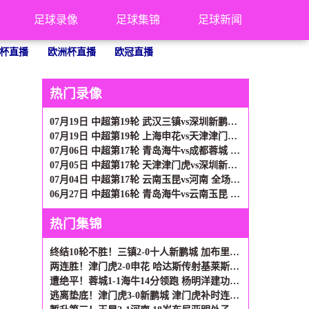
足球录像
足球集锦
足球新闻
杯直播
欧洲杯直播
欧冠直播
热门录像
07月19日 中超第19轮 武汉三镇vs深圳新鹏城 全场录像
07月19日 中超第19轮 上海申花vs天津津门虎 全场录像
07月06日 中超第17轮 青岛海牛vs成都蓉城 全场录像
07月05日 中超第17轮 天津津门虎vs深圳新鹏城 全场录像
07月04日 中超第17轮 云南玉昆vs河南 全场录像
06月27日 中超第16轮 青岛海牛vs云南玉昆 全场录像
热门集锦
终结10轮不胜！三镇2-0十人新鹏城 加布里埃尔直红 熊继政破门
两连胜！津门虎2-0申花 哈达斯传射基莱斯破门 比赛一度暂停1小时
遭绝平！蓉城1-1海牛14分领跑 杨明洋建功杨聪救主 海牛仍倒数第3
逃离垫底！津门虎3-0新鹏城 津门虎补时连入2球 积分平三镇升第15