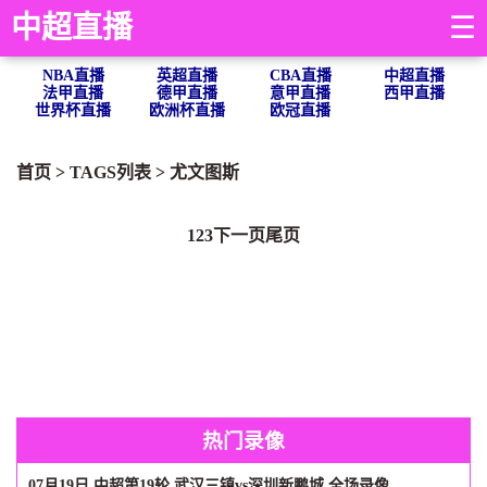
中超直播
☰
NBA直播
英超直播
CBA直播
中超直播
法甲直播
德甲直播
意甲直播
西甲直播
世界杯直播
欧洲杯直播
欧冠直播
首页
> TAGS列表 >
尤文图斯
1
2
3
下一页
尾页
热门录像
07月19日 中超第19轮 武汉三镇vs深圳新鹏城 全场录像