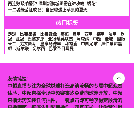
两连败敲响警钟 深圳新鹏城亟需在进攻端"绣花"
十二城绿茵狂欢记：当足球遇上草原的夏天
热门标签
足球
比赛集锦
比赛录像
英超
意甲
西甲
德甲
法甲
欧
冠
亚冠
巴塞罗那
亚冠精英联赛
阿森纳
中超
曼城
国际
米兰
尤文图斯
皇家马德里
利物浦
中国足球
拜仁慕尼黑
纽卡斯尔联
切尔西
巴黎圣日耳曼
友情链接：
中超直播专注为全球球迷打造高清流畅的专属中超观赛
体验，中超直播全场中超赛事均免费向球迷开放，中超
直播无需安装任何插件，一键点击即可畅享稳定顺滑的
直播画面，彻底告别繁琐操作与观赛干扰。让你精准锁
定每一场比赛关键对决，沉浸式享受高效、顺畅的专属
看球体验，尽情感受中超比赛的热血与魅力。本站所有
直播及视频资源均由网友分享，仅跳转至第三方网站进