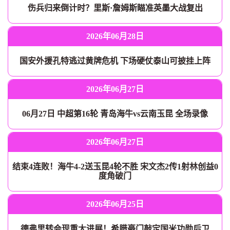
伤兵归来倒计时？里斯·詹姆斯瞄准英墨大战复出
2026年06月28日
国安外援孔特逃过黄牌危机 下场硬仗泰山可披挂上阵
2026年06月27日
06月27日 中超第16轮 青岛海牛vs云南玉昆 全场录像
2026年06月27日
结束4连败！海牛4-2送玉昆4轮不胜 宋文杰2传1射林创益0
度角破门
2026年06月25日
德弗里转会现重大进展！希腊豪门敲定国米功勋后卫