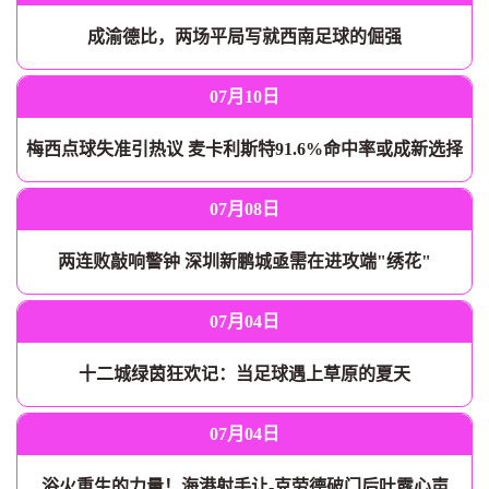
成渝德比，两场平局写就西南足球的倔强
07月10日
梅西点球失准引热议 麦卡利斯特91.6%命中率或成新选择
07月08日
两连败敲响警钟 深圳新鹏城亟需在进攻端"绣花"
07月04日
十二城绿茵狂欢记：当足球遇上草原的夏天
07月04日
浴火重生的力量！海港射手让-克劳德破门后吐露心声