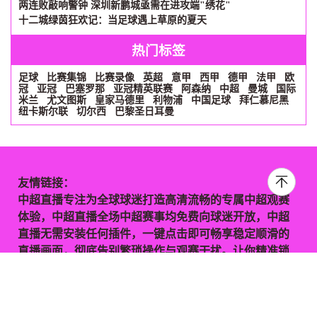
两连败敲响警钟 深圳新鹏城亟需在进攻端"绣花"
十二城绿茵狂欢记：当足球遇上草原的夏天
热门标签
足球
比赛集锦
比赛录像
英超
意甲
西甲
德甲
法甲
欧
冠
亚冠
巴塞罗那
亚冠精英联赛
阿森纳
中超
曼城
国际
米兰
尤文图斯
皇家马德里
利物浦
中国足球
拜仁慕尼黑
纽卡斯尔联
切尔西
巴黎圣日耳曼
友情链接：
中超直播专注为全球球迷打造高清流畅的专属中超观赛
体验，中超直播全场中超赛事均免费向球迷开放，中超
直播无需安装任何插件，一键点击即可畅享稳定顺滑的
直播画面，彻底告别繁琐操作与观赛干扰。让你精准锁
定每一场比赛关键对决，沉浸式享受高效、顺畅的专属
看球体验，尽情感受中超比赛的热血与魅力。本站所有
直播及视频资源均由网友分享，仅跳转至第三方网站进