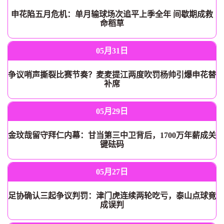
申花陷五月危机：单月输球场次追平上季全年 间歇期成救
命稻草
05月31日
争议哨声撕裂比赛节奏？麦麦提江两度吹罚杨帅引爆申花替
补席
05月29日
金玟哉留守拜仁内幕：甘当第三中卫背后，1700万年薪成关
键砝码
05月27日
足协确认三起争议判罚：津门虎连续两轮吃亏，泰山点球竟
成误判