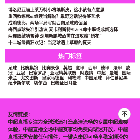
博洛尼亚瞄上莱万特小将埃斯皮，这小孩有点意思
重回教练席or继续当解说？戴奇这话说得够艺术
成渝德比，两场平局写就西南足球的倔强
梅西点球失准引热议 麦卡利斯特91.6%命中率或成新选择
两连败敲响警钟 深圳新鹏城亟需在进攻端"绣花"
十二城绿茵狂欢记：当足球遇上草原的夏天
热门标签
足球
比赛集锦
比赛录像
英超
意甲
西甲
德甲
法甲
欧
冠
亚冠
巴塞罗那
亚冠精英联赛
阿森纳
中超
曼城
国际
米兰
尤文图斯
皇家马德里
利物浦
中国足球
拜仁慕尼黑
纽卡斯尔联
切尔西
巴黎圣日耳曼
友情链接：
中超直播专注为全球球迷打造高清流畅的专属中超观赛
体验，中超直播全场中超赛事均免费向球迷开放，中超
直播无需安装任何插件，一键点击即可畅享稳定顺滑的