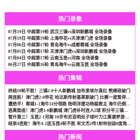
热门录像
07月19日 中超第19轮 武汉三镇vs深圳新鹏城 全场录像
07月19日 中超第19轮 上海申花vs天津津门虎 全场录像
07月06日 中超第17轮 青岛海牛vs成都蓉城 全场录像
07月05日 中超第17轮 天津津门虎vs深圳新鹏城 全场录像
07月04日 中超第17轮 云南玉昆vs河南 全场录像
06月27日 中超第16轮 青岛海牛vs云南玉昆 全场录像
热门集锦
终结10轮不胜！三镇2-0十人新鹏城 加布里埃尔直红 熊继政破门
两连胜！津门虎2-0申花 哈达斯传射基莱斯破门 比赛一度暂停1小时
遭绝平！蓉城1-1海牛14分领跑 杨明洋建功杨聪救主 海牛仍倒数第3
逃离垫底！津门虎3-0新鹏城 津门虎补时连入2球 积分平三镇升第15
暂升第三！玉昆2-1河南 18岁布尼亚明处子球叶力江离谱梦游送礼
结束4连败！海牛4-2送玉昆4轮不胜 宋文杰2传1射林创益0度角破门
热门新闻