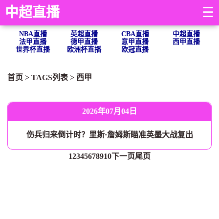
中超直播
☰
NBA直播
英超直播
CBA直播
中超直播
法甲直播
德甲直播
意甲直播
西甲直播
世界杯直播
欧洲杯直播
欧冠直播
首页
> TAGS列表 >
西甲
2026年07月04日
伤兵归来倒计时？里斯·詹姆斯瞄准英墨大战复出
1
2
3
4
5
6
7
8
9
10
下一页
尾页