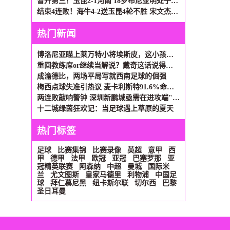
暂升第三！玉昆2-1河南 18岁布尼亚明处子球叶力江离谱梦游送礼
结束4连败！海牛4-2送玉昆4轮不胜 宋文杰2传1射林创益0度角破门
热门新闻
博洛尼亚瞄上莱万特小将埃斯皮，这小孩有点意思
重回教练席or继续当解说？戴奇这话说得够艺术
成渝德比，两场平局写就西南足球的倔强
梅西点球失准引热议 麦卡利斯特91.6%命中率或成新选择
两连败敲响警钟 深圳新鹏城亟需在进攻端"绣花"
十二城绿茵狂欢记：当足球遇上草原的夏天
热门标签
足球
比赛集锦
比赛录像
英超
意甲
西
甲
德甲
法甲
欧冠
亚冠
巴塞罗那
亚
冠精英联赛
阿森纳
中超
曼城
国际米
兰
尤文图斯
皇家马德里
利物浦
中国足
球
拜仁慕尼黑
纽卡斯尔联
切尔西
巴黎
圣日耳曼