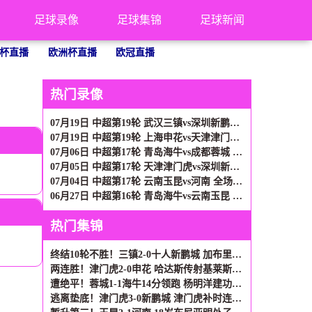
足球录像
足球集锦
足球新闻
杯直播
欧洲杯直播
欧冠直播
热门录像
07月19日 中超第19轮 武汉三镇vs深圳新鹏城 全场录像
07月19日 中超第19轮 上海申花vs天津津门虎 全场录像
07月06日 中超第17轮 青岛海牛vs成都蓉城 全场录像
07月05日 中超第17轮 天津津门虎vs深圳新鹏城 全场录像
07月04日 中超第17轮 云南玉昆vs河南 全场录像
06月27日 中超第16轮 青岛海牛vs云南玉昆 全场录像
热门集锦
终结10轮不胜！三镇2-0十人新鹏城 加布里埃尔直红 熊继政破门
两连胜！津门虎2-0申花 哈达斯传射基莱斯破门 比赛一度暂停1小时
遭绝平！蓉城1-1海牛14分领跑 杨明洋建功杨聪救主 海牛仍倒数第3
逃离垫底！津门虎3-0新鹏城 津门虎补时连入2球 积分平三镇升第15