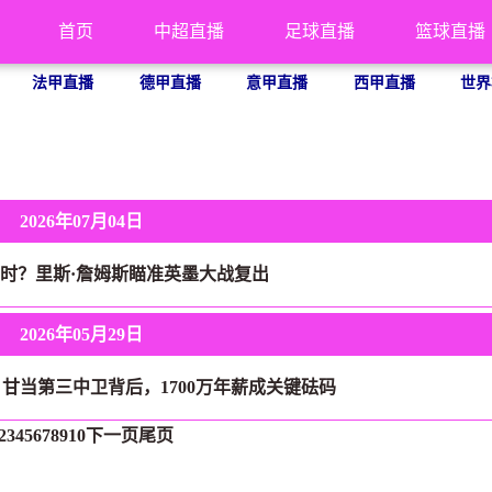
首页
中超直播
足球直播
篮球直播
法甲直播
德甲直播
意甲直播
西甲直播
世界
2026年07月04日
时？里斯·詹姆斯瞄准英墨大战复出
2026年05月29日
甘当第三中卫背后，1700万年薪成关键砝码
2
3
4
5
6
7
8
9
10
下一页
尾页