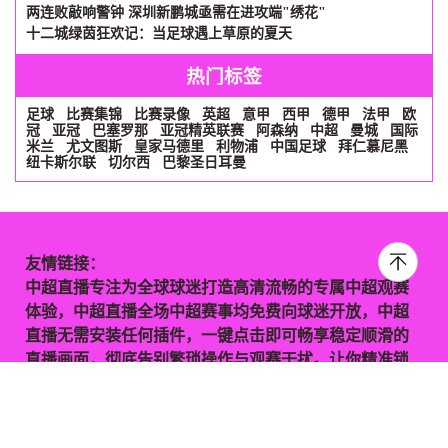
两连败敲响警钟 深圳新鹏城亟需在进攻端"绣花"
十二城绿茵狂欢记：当足球遇上草原的夏天
热门标签
足球
比赛集锦
比赛录像
英超
意甲
西甲
德甲
法甲
欧
冠
亚冠
巴塞罗那
亚冠精英联赛
阿森纳
中超
曼城
国际
米兰
尤文图斯
皇家马德里
利物浦
中国足球
拜仁慕尼黑
纽卡斯尔联
切尔西
巴黎圣日耳曼
友情链接：
中超直播专注为全球球迷打造高清流畅的专属中超观赛
体验，中超直播全场中超赛事均免费向球迷开放，中超
直播无需安装任何插件，一键点击即可畅享稳定顺滑的
直播画面，彻底告别繁琐操作与观赛干扰。让你精准锁
定每一场比赛关键对决，沉浸式享受高效、顺畅的专属
看球体验，尽情感受中超比赛的热血与魅力。本站所有
直播及视频资源均由网友分享，仅跳转至第三方网站进